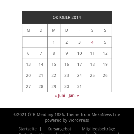
OKTOBER 2014
M
D
M
D
F
S
S
1
2
3
4
5
6
7
8
9
10
11
12
13
14
15
16
17
18
19
20
21
22
23
24
25
26
27
28
29
30
31
« Juni
Jan. »
©2021 ÖTB Meidling 1886, Theme from
MekaNews Lite
powered by
WordPress
Startseite
Kursangebot
Mitgliedsbeiträge