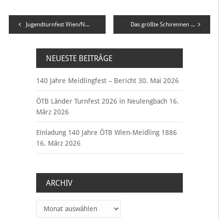
Beitragsnavigation
Jugendturnfest Wien/NÖ, Melk -Meidling „rockte“ das Turnfest!
Das größte Schirennen der Welt!
NEUESTE BEITRÄGE
140 Jahre Meidlingfest – Bericht
30. Mai 2026
ÖTB Länder Turnfest 2026 in Neulengbach
16.
März 2026
Einladung 140 Jahre ÖTB Wien-Meidling 1886
16. März 2026
ARCHIV
Archiv