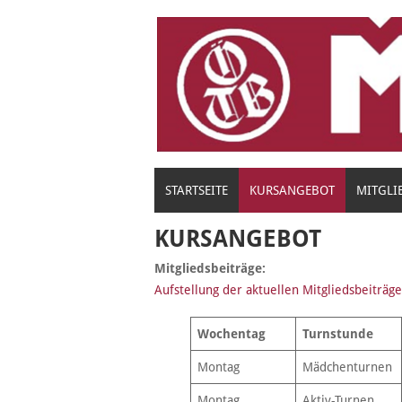
Skip
to
content
STARTSEITE
KURSANGEBOT
MITGLI
KURSANGEBOT
Mitgliedsbeiträge:
Aufstellung der aktuellen Mitgliedsbeiträge
Wochentag
Turnstunde
Montag
Mädchenturnen
Montag
Aktiv-Turnen