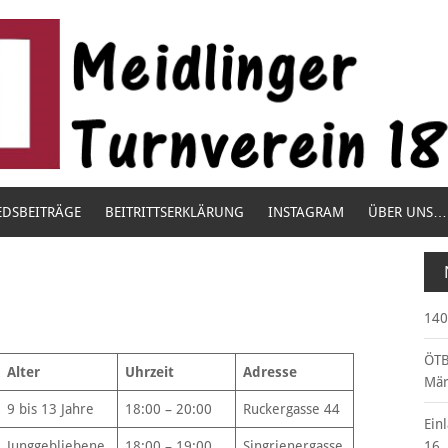
EDSBEITRÄGE
BEITRITTSERKLÄRUNG
INSTAGRAM
ÜBER UNS…
140
ÖTB
Alter
Uhrzeit
Adresse
Mär
9 bis 13 Jahre
18:00 – 20:00
Ruckergasse 44
Ein
Junggebliebene
18:00 – 19:00
Singrienergasse
16.